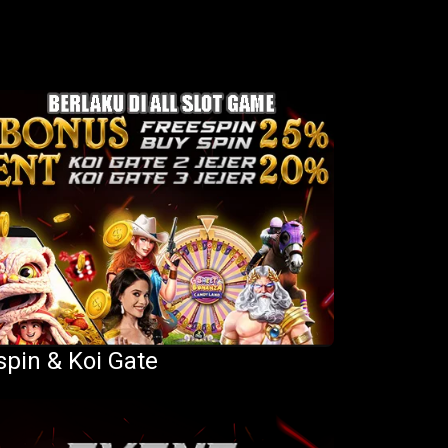
spin & Koi Gate