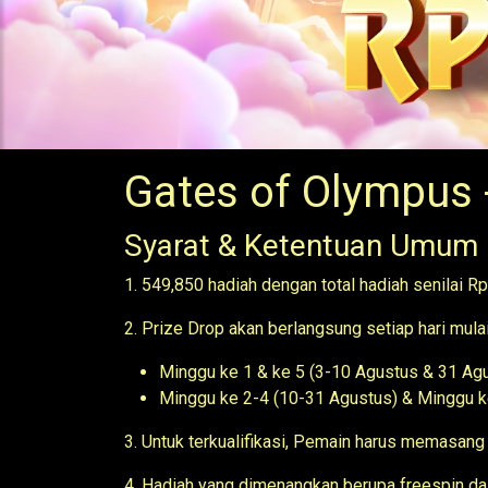
Gates of Olympus -
Syarat & Ketentuan Umum
1. 549,850 hadiah dengan total hadiah senilai 
2. Prize Drop akan berlangsung setiap hari mul
Minggu ke 1 & ke 5 (3-10 Agustus & 31 Agus
Minggu ke 2-4 (10-31 Agustus) & Minggu ke
3. Untuk terkualifikasi, Pemain harus memasan
4. Hadiah yang dimenangkan berupa freespin d