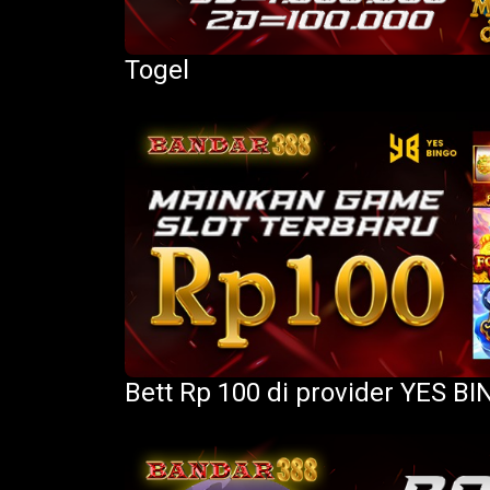
Togel
Bett Rp 100 di provider YES B