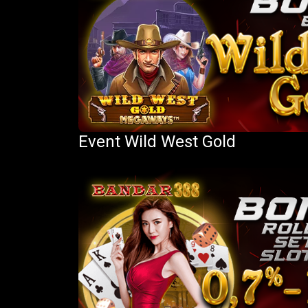
Event Wild West Gold