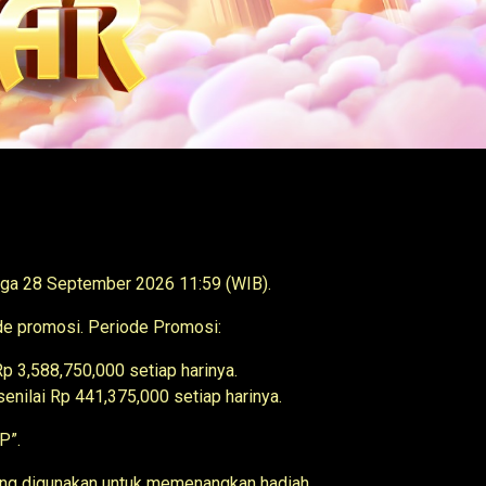
ngga 28 September 2026 11:59 (WIB).
ode promosi. Periode Promosi:
p 3,588,750,000 setiap harinya.
nilai Rp 441,375,000 setiap harinya.
P”.
ang digunakan untuk memenangkan hadiah