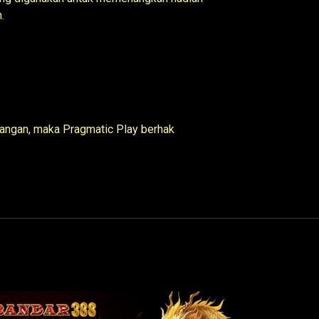
.
rangan, maka Pragmatic Play berhak