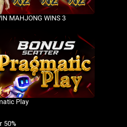
IN MAHJONG WINS 3
matic Play
r 50%