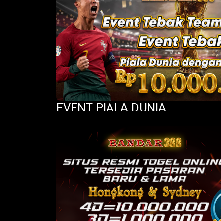
EVENT PIALA DUNIA