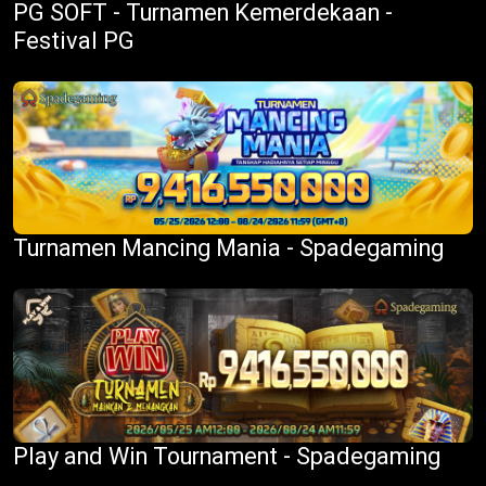
PG SOFT - Turnamen Kemerdekaan -
Festival PG
Turnamen Mancing Mania - Spadegaming
Play and Win Tournament - Spadegaming