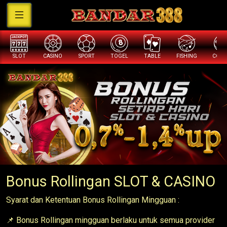
SLOT
CASINO
SPORT
TOGEL
TABLE
FISHING
COCK 
Bonus Rollingan SLOT & CASINO
Syarat dan Ketentuan Bonus Rollingan Mingguan :
📌 Bonus Rollingan mingguan berlaku untuk semua provider