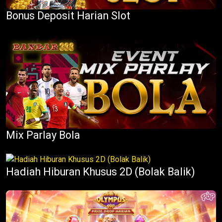
Bonus Deposit Harian Slot
Mix Parlay Bola
Hadiah Hiburan Khusus 2D (Bolak Balik)