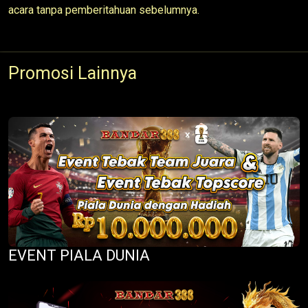
acara tanpa pemberitahuan sebelumnya.
Promosi Lainnya
EVENT PIALA DUNIA