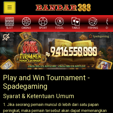
SLOT
CASINO
SPORT
TOGEL
TABLE
FISHING
COCK 
Play and Win Tournament -
Spadegaming
Syarat & Ketentuan Umum
1. Jika seorang pemain muncul di lebih dari satu papan
peringkat, maka pemain tersebut akan dapat memenangkan