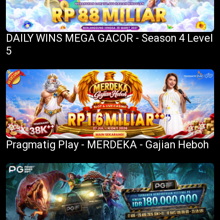
DAILY WINS MEGA GACOR - Season 4 Level
5
Pragmatig Play - MERDEKA - Gajian Heboh