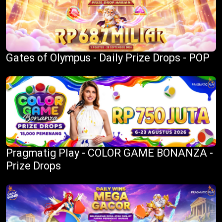
Gates of Olympus - Daily Prize Drops - POP
Pragmatig Play - COLOR GAME BONANZA -
Prize Drops