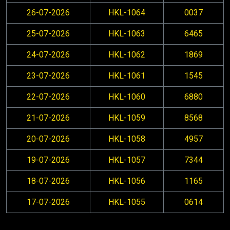
26-07-2026
HKL-1064
0037
25-07-2026
HKL-1063
6465
24-07-2026
HKL-1062
1869
23-07-2026
HKL-1061
1545
22-07-2026
HKL-1060
6880
21-07-2026
HKL-1059
8568
20-07-2026
HKL-1058
4957
19-07-2026
HKL-1057
7344
18-07-2026
HKL-1056
1165
17-07-2026
HKL-1055
0614