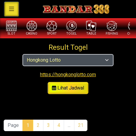
SLOT
CASINO
SPORT
TOGEL
TABLE
FISHING
COCK 
Result Togel
https://hongkonglotto.com
Lihat Jadwal
Page
1
2
3
4
...
21