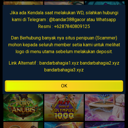
Jika ada Kendala saat melakukan WD, silahkan hubungi
kami di Telegram : @bandar388gacor atau Whatsapp
Resmi : +6287840809125
Dan Berhubung banyak nya situs penipuan (Scammer)
mohon kepada seluruh member setia kami untuk melihat
logo di menu utama sebelum melakukan deposit.
Link Alternatif : bandarbahagia1.xyz bandarbahagia2.xyz
bandarbahagia3.xyz
Populer
Lihat lebih banyak
OK