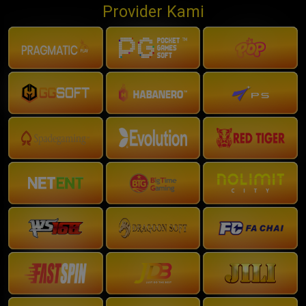
Provider Kami