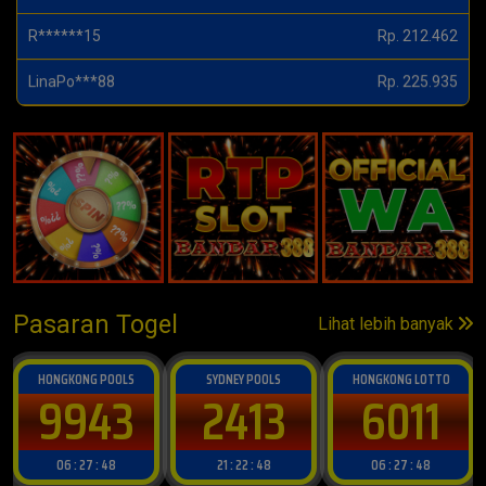
LinaPo***88
Rp. 225.935
To*****77
Rp. 222.333
Pasaran Togel
Lihat lebih banyak
HONGKONG POOLS
SYDNEY POOLS
HONGKONG LOTTO
9943
2413
6011
06 : 27 : 47
21 : 22 : 47
06 : 27 : 47