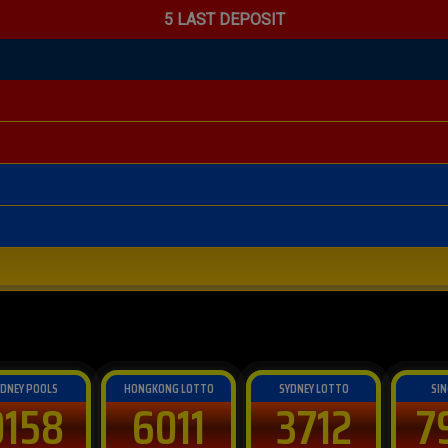
5 LAST DEPOSIT
GKONG LOTTO
SYDNEY LOTTO
SINGAPORE
HONGK
6011
3712
7907
9