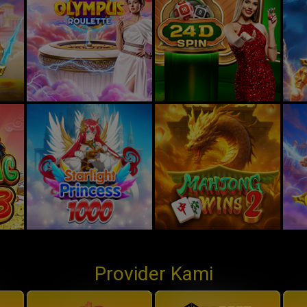
Provider Kami