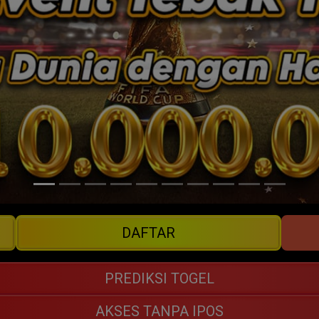
DAFTAR
PREDIKSI TOGEL
AKSES TANPA IPOS