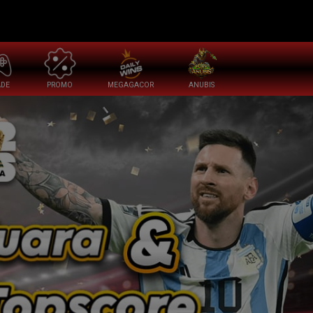
ADE
PROMO
MEGAGACOR
ANUBIS