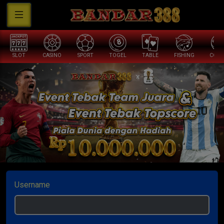
SLOT
CASINO
SPORT
TOGEL
TABLE
FISHING
COCK 
Username