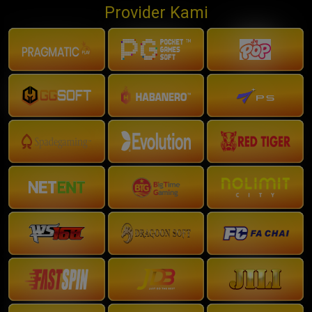
Provider Kami