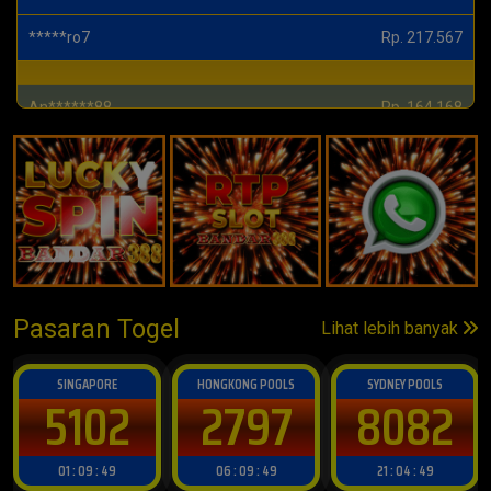
*****ro7
Rp. 217.567
An******88
Rp. 164.168
Pasaran Togel
Lihat lebih banyak
HONGKONG POOLS
SYDNEY POOLS
HONGKONG LOTTO
2797
8082
5917
06 : 09 : 48
21 : 04 : 48
06 : 09 : 48