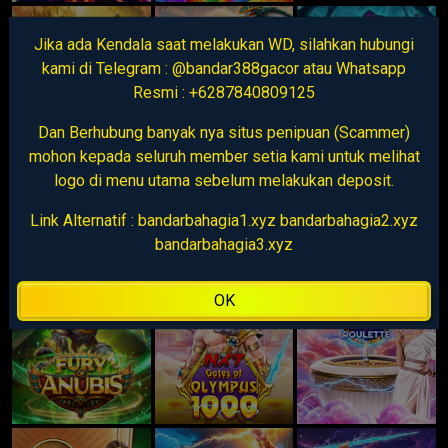
Jika ada Kendala saat melakukan WD, silahkan hubungi
kami di Telegram : @bandar388gacor atau Whatsapp
Resmi : +6287840809125
Dan Berhubung banyak nya situs penipuan (Scammer)
mohon kepada seluruh member setia kami untuk melihat
logo di menu utama sebelum melakukan deposit.
Link Alternatif : bandarbahagia1.xyz bandarbahagia2.xyz
bandarbahagia3.xyz
Populer
Lihat lebih banyak
OK