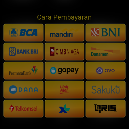
Cara Pembayaran