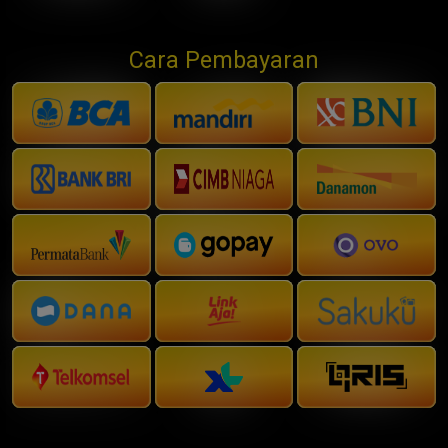
Cara Pembayaran