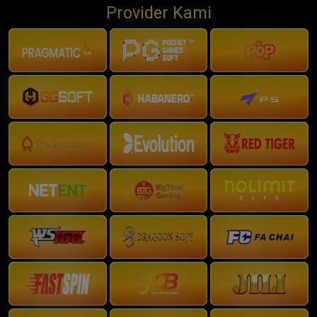
Provider Kami